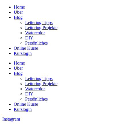
Zum
Home
Inhalt
Über
wechseln
Blog
Lettering Tipps
Lettering Projekte
Watercolor
DIY
Persönliches
Online Kurse
Kurslogin
Home
Über
Blog
Lettering Tipps
Lettering Projekte
Watercolor
DIY
Persönliches
Online Kurse
Kurslogin
Instagram