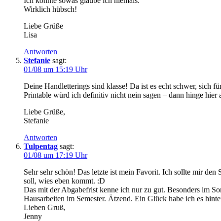
Ich könnte sowas glaube ich niemals.
Wirklich hübsch!
Liebe Grüße
Lisa
Antworten
Stefanie
sagt:
01/08 um 15:19 Uhr
Deine Handletterings sind klasse! Da ist es echt schwer, sich f
Printable würd ich definitiv nicht nein sagen – dann hinge hier 
Liebe Grüße,
Stefanie
Antworten
Tulpentag
sagt:
01/08 um 17:19 Uhr
Sehr sehr schön! Das letzte ist mein Favorit. Ich sollte mir de
soll, wies eben kommt. :D
Das mit der Abgabefrist kenne ich nur zu gut. Besonders im S
Hausarbeiten im Semester. Ätzend. Ein Glück habe ich es hinter
Lieben Gruß,
Jenny