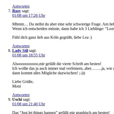
Antworten
Rosy
sagt:
01/08 um 17:26 Uhr
Mhmm… Da stellst du aber eine sehr schwierige Frage. Am lieb
Wenn ich entscheiden müsste, dann habe ich 3 Lieblinge: “Leave 
Fühl dich ganz lieb aus Köln gegrüßt, liebe Lea :)
Antworten
Lady Stil
sagt:
01/08 um 18:55 Uhr
Alsoooooooooo,mir gefällt die vierte Schrift am besten!
Ich wollte das ja auch immer mal verfeinern, aber……..ja, wie 
dann kommt alles Mögliche dazwischen! ;-)))
Liebe Grüße,
Moni
Antworten
Uschi
sagt:
01/08 um 21:40 Uhr
Das “Just let things happen” gefällt mir graphisch am besten!