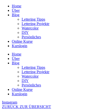
Zum
Home
Inhalt
Über
wechseln
Blog
Lettering Tipps
Lettering Projekte
Watercolor
DIY
Persönliches
Online Kurse
Kurslogin
Home
Über
Blog
Lettering Tipps
Lettering Projekte
Watercolor
DIY
Persönliches
Online Kurse
Kurslogin
Instagram
ZURÜCK ZUR ÜBERSICHT