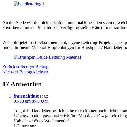
An der Stelle würde mich jetzt doch nochmal kurz interessieren, welch
Favoriten dann als Printable zur Verfügung stelle. Hättet ihr daran Inte
Wenn ihr jetzt Lust bekommen habt, eigene Lettering-Projekte auszupr
findet ihr meine Material-Empfehlungen für Brushpens / Handletterin
Zurück
Vorheriger Beitrag
Nächster Beitrag
Nächster
17 Antworten
frau nahtlust
sagt:
01/08 um 8:48 Uhr
Toll, dein Handlettering! Ich habe mich immer noch nicht daran
Lebenssituation passt, wäre ich für “You decide” – gerade ein 
Hab ein schönes Wochenende!
LG. susanne