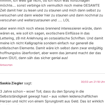
hmmm, ich weiß gar nicht, ob ich noch was vorschlagen
möchte…. sonst verbinge ich vermutlich noch meine GESAMTE
Zeit damit hier zu lesen und zu staunen und mich dann selbst zu
versuchen und dann wieder hier zu staunen und dann nochmal zu
verscuhen und weiterzustaunen und ….. LOL
aber wenn mich noch etwas brennend interessieren würde, dann
wären es, wie soll ich sagen, exotischere Einflüsse in das
Lettering, zB mit Anlehnung an ostasiatische Schriften. Und damit
meine ich nicht Kalligraphie sondern einfach nur generell die
stilistischen Elemente. Damit wäre ich selbst dann zwar endgültig
hoffnungslos überfordert, aber wenn das jemand macht der das
kann (DU!), dann säh das sicher genial aus!
Antworten
30/03 um 21:18 Uhr
Saskia Ziegler
sagt:
3 Jahre schon – wow! Toll, dass du den Sprung in die
Selbstständigkeit gewagt hast – aus vollem leidenschaftlichen
Herzen und nicht von einem Sprungbrett aus Geld. Das ist wirklich