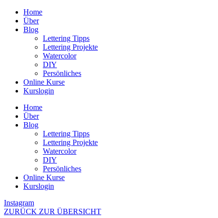
Zum
Home
Inhalt
Über
wechseln
Blog
Lettering Tipps
Lettering Projekte
Watercolor
DIY
Persönliches
Online Kurse
Kurslogin
Home
Über
Blog
Lettering Tipps
Lettering Projekte
Watercolor
DIY
Persönliches
Online Kurse
Kurslogin
Instagram
ZURÜCK ZUR ÜBERSICHT