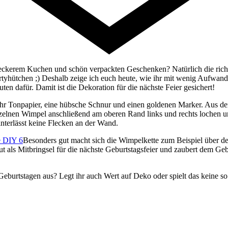
 leckerem Kuchen und schön verpackten Geschenken? Natürlich die richt
rtyhütchen ;) Deshalb zeige ich euch heute, wie ihr mit wenig Aufwa
ten dafür. Damit ist die Dekoration für die nächste Feier gesichert!
ihr Tonpapier, eine hübsche Schnur und einen goldenen Marker. Aus d
nzelnen Wimpel anschließend am oberen Rand links und rechts lochen u
nterlässt keine Flecken an der Wand.
Besonders gut macht sich die Wimpelkette zum Beispiel über de
t als Mitbringsel für die nächste Geburtstagsfeier und zaubert dem Geb
eburtstagen aus? Legt ihr auch Wert auf Deko oder spielt das keine so 