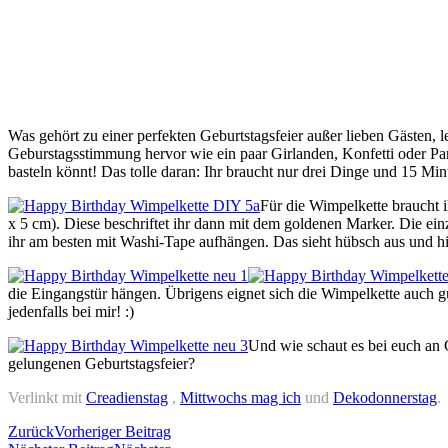
Was gehört zu einer perfekten Geburtstagsfeier außer lieben Gästen,
Geburstagsstimmung hervor wie ein paar Girlanden, Konfetti oder Pa
basteln könnt! Das tolle daran: Ihr braucht nur drei Dinge und 15 Minu
Für die Wimpelkette braucht 
x 5 cm). Diese beschriftet ihr dann mit dem goldenen Marker. Die ei
ihr am besten mit Washi-Tape aufhängen. Das sieht hübsch aus und hi
die Eingangstür hängen. Übrigens eignet sich die Wimpelkette auch gu
jedenfalls bei mir! :)
Und wie schaut es bei euch an G
gelungenen Geburtstagsfeier?
Verlinkt mit
Creadienstag
,
Mittwochs mag ich
und
Dekodonnerstag
.
Zurück
Vorheriger Beitrag