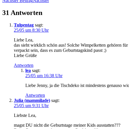
Nächster Beitrag
Nächster
31 Antworten
Tulpentag
sagt:
25/05 um 8:30 Uhr
Liebe Lea,
das sieht wirklich schön aus! Solche Wimpelketten gehören f
verpackt sein, dass es zum Geburtstagskind passt ;)
Liebe Grüße
Antworten
lea
sagt:
25/05 um 16:38 Uhr
Liebe Jenny, ja die Tischdeko ist mindestens genauso w
Antworten
Julia (mammilade)
sagt:
25/05 um 9:31 Uhr
Liebste Lea,
magst DU nicht die Geburtstage meiner Kids ausstatten???