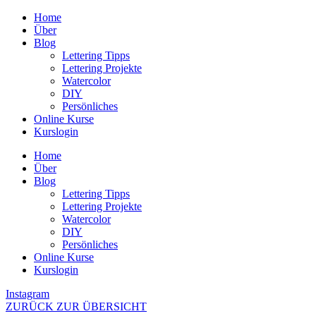
Zum
Home
Inhalt
Über
wechseln
Blog
Lettering Tipps
Lettering Projekte
Watercolor
DIY
Persönliches
Online Kurse
Kurslogin
Home
Über
Blog
Lettering Tipps
Lettering Projekte
Watercolor
DIY
Persönliches
Online Kurse
Kurslogin
Instagram
ZURÜCK ZUR ÜBERSICHT