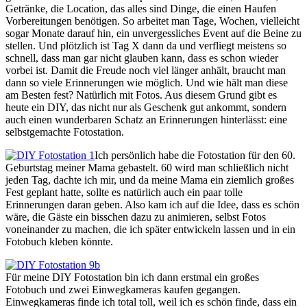
Getränke, die Location, das alles sind Dinge, die einen Haufen
Vorbereitungen benötigen. So arbeitet man Tage, Wochen, vielleicht
sogar Monate darauf hin, ein unvergessliches Event auf die Beine zu
stellen. Und plötzlich ist Tag X dann da und verfliegt meistens so
schnell, dass man gar nicht glauben kann, dass es schon wieder
vorbei ist. Damit die Freude noch viel länger anhält, braucht man
dann so viele Erinnerungen wie möglich. Und wie hält man diese
am Besten fest? Natürlich mit Fotos. Aus diesem Grund gibt es
heute ein DIY, das nicht nur als Geschenk gut ankommt, sondern
auch einen wunderbaren Schatz an Erinnerungen hinterlässt: eine
selbstgemachte Fotostation.
Ich persönlich habe die Fotostation für den 60.
Geburtstag meiner Mama gebastelt. 60 wird man schließlich nicht
jeden Tag, dachte ich mir, und da meine Mama ein ziemlich großes
Fest geplant hatte, sollte es natürlich auch ein paar tolle
Erinnerungen daran geben. Also kam ich auf die Idee, dass es schön
wäre, die Gäste ein bisschen dazu zu animieren, selbst Fotos
voneinander zu machen, die ich später entwickeln lassen und in ein
Fotobuch kleben könnte.
Für meine DIY Fotostation bin ich dann erstmal ein großes
Fotobuch und zwei Einwegkameras kaufen gegangen.
Einwegkameras finde ich total toll, weil ich es schön finde, dass ein