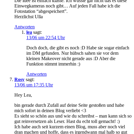
Die Idee ist einfach klasse. Ich wusste gar nicht das es diese
Einwegkameras noch gibt… Auf jeden Fall habe ich die
Fotostation “abgespeichert”.
Herzlichst Ulla
Antworten
lea
sagt:
13/06 um 22:54 Uhr
Doch doch, die gibt es noch :D Habe sie sogar einfach
im DM gefunden. Nur hübsch sahen sie vor dem
kleinen Makeover nicht gerade aus :D Aber die
Funktion stimmt immerhin :)
Antworten
Rosy
sagt:
13/06 um 17:35 Uhr
Hey Lea,
bin gerade durch Zufall auf deine Seite gestoßen und habe
mich sofort in deinen Blog verliebt <3
Es sieht so schön aus und wie du schreibst – man kann sich so
gut reinversetzen als Leser. Hast du echt toll gemacht! :)
Ich habe auch seit kurzem einen Blog, muss aber noch viel
dran machen und hoffe, dass es irgendwann mal halb so gut