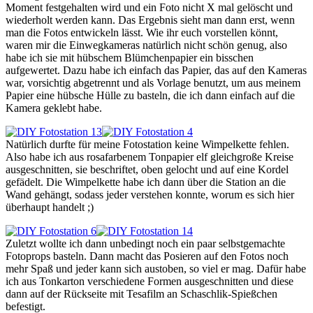
Moment festgehalten wird und ein Foto nicht X mal gelöscht und
wiederholt werden kann. Das Ergebnis sieht man dann erst, wenn
man die Fotos entwickeln lässt. Wie ihr euch vorstellen könnt,
waren mir die Einwegkameras natürlich nicht schön genug, also
habe ich sie mit hübschem Blümchenpapier ein bisschen
aufgewertet. Dazu habe ich einfach das Papier, das auf den Kameras
war, vorsichtig abgetrennt und als Vorlage benutzt, um aus meinem
Papier eine hübsche Hülle zu basteln, die ich dann einfach auf die
Kamera geklebt habe.
Natürlich durfte für meine Fotostation keine Wimpelkette fehlen.
Also habe ich aus rosafarbenem Tonpapier elf gleichgroße Kreise
ausgeschnitten, sie beschriftet, oben gelocht und auf eine Kordel
gefädelt. Die Wimpelkette habe ich dann über die Station an die
Wand gehängt, sodass jeder verstehen konnte, worum es sich hier
überhaupt handelt ;)
Zuletzt wollte ich dann unbedingt noch ein paar selbstgemachte
Fotoprops basteln. Dann macht das Posieren auf den Fotos noch
mehr Spaß und jeder kann sich austoben, so viel er mag. Dafür habe
ich aus Tonkarton verschiedene Formen ausgeschnitten und diese
dann auf der Rückseite mit Tesafilm an Schaschlik-Spießchen
befestigt.