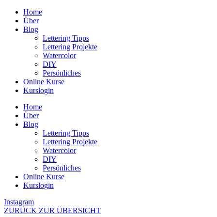
Zum
Home
Inhalt
Über
wechseln
Blog
Lettering Tipps
Lettering Projekte
Watercolor
DIY
Persönliches
Online Kurse
Kurslogin
Home
Über
Blog
Lettering Tipps
Lettering Projekte
Watercolor
DIY
Persönliches
Online Kurse
Kurslogin
Instagram
ZURÜCK ZUR ÜBERSICHT