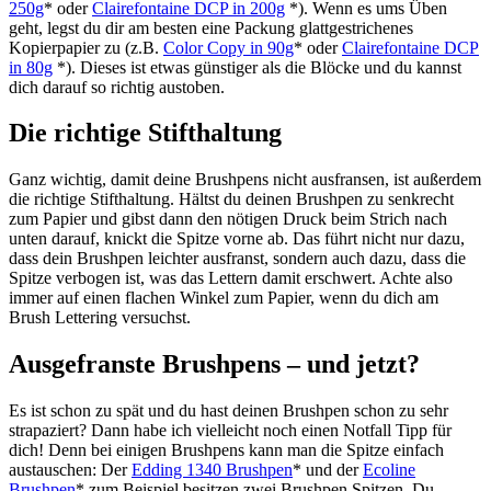
250g
* oder
Clairefontaine DCP in 200g
*). Wenn es ums Üben
geht, legst du dir am besten eine Packung glattgestrichenes
Kopierpapier zu (z.B.
C
olor Copy in 90g
* oder
Clairefontaine DCP
in 80g
*). Dieses ist etwas günstiger als die Blöcke und du kannst
dich darauf so richtig austoben.
Die richtige Stifthaltung
Ganz wichtig, damit deine Brushpens nicht ausfransen, ist außerdem
die richtige Stifthaltung. Hältst du deinen Brushpen zu senkrecht
zum Papier und gibst dann den nötigen Druck beim Strich nach
unten darauf, knickt die Spitze vorne ab. Das führt nicht nur dazu,
dass dein Brushpen leichter ausfranst, sondern auch dazu, dass die
Spitze verbogen ist, was das Lettern damit erschwert. Achte also
immer auf einen flachen Winkel zum Papier, wenn du dich am
Brush Lettering versuchst.
Ausgefranste Brushpens – und jetzt?
Es ist schon zu spät und du hast deinen Brushpen schon zu sehr
strapaziert? Dann habe ich vielleicht noch einen Notfall Tipp für
dich! Denn bei einigen Brushpens kann man die Spitze einfach
austauschen: Der
Edding 1340 Brushpen
* und der
Ecoline
Brushpen
* zum Beispiel besitzen zwei Brushpen Spitzen. Du