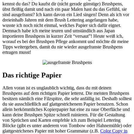
kennst du das? Du kaufst dir (nicht gerade günstige) Brushpens,
übst fleißig damit und nach ein paar Malen hast du das Gefühl, sie
sind ausgefranst? Ich kann davon ein Lied singen! Denn als ich vor
dreieinhalb Jahren mit dem Brush Lettering angefangen habe,
wusste ich noch nicht einmal, welches Papier sich dafür eignet.
Demnach habe ich meine teuren und umständlich aus Japan
importieren Brushpens in kurzer Zeit “versaut”! Heute weiß ich,
worauf es bei der Brushpen Pflege ankommt und möchte dir meine
Tipps weitergeben, damit du nie wieder ausgefranste Brushpens
ertragen musst!
Das richtige Papier
Allen voran ist es unglaublich wichtig, dass du mit deinen
Brushpens auf dem richtigen Papier letterst. Die meisten Brushpens
besitzen nämlich eine Filzspitze, die sehr anfällig ist. Deshalb solltest
du sie ausschließlich auf glattgestrichenem Papier benutzen. Schon
allein herkömmliches Kopierpapier hat eine zu raue Oberfläche und
kann deine Brushpen Spitze schnell ruinieren. Für die Gestaltung
von Sprüchen und Karten empfehle ich zum Beispiel Lettering
Blöcke (gibt es unter anderem von Tombow oder Hahnemühle) oder
glattgestrichenes Papier mit hoher Grammatur (z.B.
Color Copy in