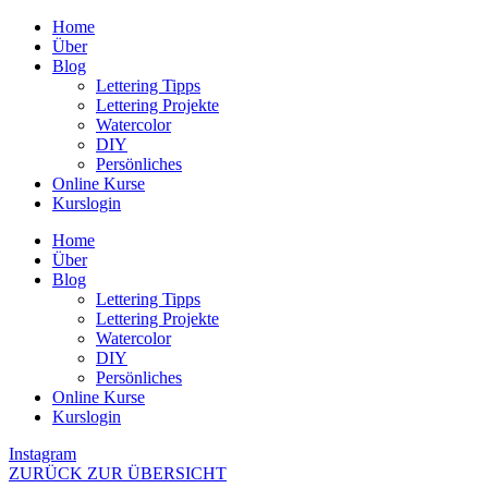
Zum
Home
Inhalt
Über
wechseln
Blog
Lettering Tipps
Lettering Projekte
Watercolor
DIY
Persönliches
Online Kurse
Kurslogin
Home
Über
Blog
Lettering Tipps
Lettering Projekte
Watercolor
DIY
Persönliches
Online Kurse
Kurslogin
Instagram
ZURÜCK ZUR ÜBERSICHT